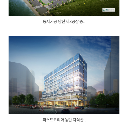
동서기공 당진 제3공장 증..
퍼스트코리아 동탄 지식산..