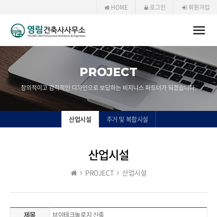
HOME
로그인
회원가입
Toggle
naviga
PROJECT
창의적이고 감각적인 디자인으로 보답하는 비지니스 파트너가 되겠습니다.
산업시설
주거 및 복합시설
산업시설
PROJECT
산업시설
제목
브이테크놀로지 신축