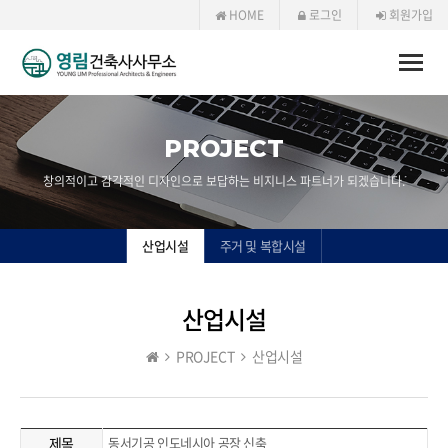
HOME
로그인
회원가입
Toggle
naviga
PROJECT
창의적이고 감각적인 디자인으로 보답하는 비지니스 파트너가 되겠습니다.
산업시설
주거 및 복합시설
산업시설
PROJECT
산업시설
제목
동서기공 인도네시아 공장 신축