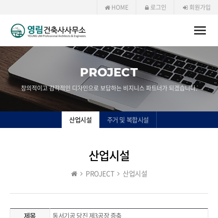
HOME
로그인
회원가입
Toggle
naviga
PROJECT
창의적이고 감각적인 디자인으로 보답하는 비지니스 파트너가 되겠습니다.
산업시설
주거 및 복합시설
산업시설
PROJECT
산업시설
제목
동서기공 당진 제3공장 증축