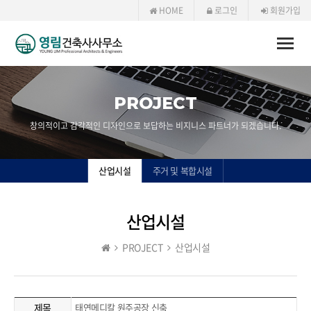
HOME
로그인
회원가입
Toggle
naviga
PROJECT
창의적이고 감각적인 디자인으로 보답하는 비지니스 파트너가 되겠습니다.
산업시설
주거 및 복합시설
산업시설
PROJECT
산업시설
제목
태연메디칼 원주공장 신축