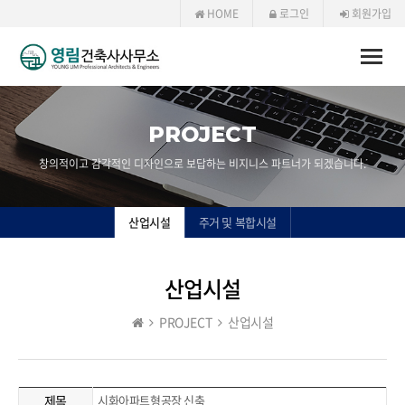
HOME
로그인
회원가입
Toggle
naviga
PROJECT
창의적이고 감각적인 디자인으로 보답하는 비지니스 파트너가 되겠습니다.
산업시설
주거 및 복합시설
산업시설
PROJECT
산업시설
제목
시화아파트형공장 신축